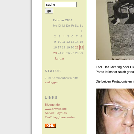
Februar 2004
Mo
Di
Mi
Do
Fr
Sa
So
1
2
3
4
5
6
7
8
9
10
11
12
13
14
15
16
17
18
19
20
21
22
23
24
25
26
27
28
29
Januar
Titel: Das Meeting oder D
STATUS
Photo-Künstler solch gesc
Zum Kommentieren bitte
Die beiden Protagonisten
einloggen
.
LINKS
Blogger.de
www.antville.org
Antville Layouts
Gro?bloggbaumeister