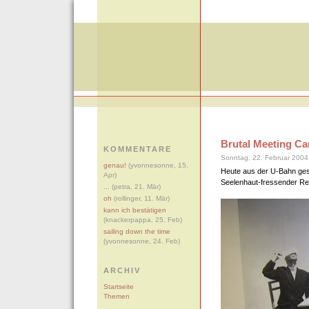
Brutal Meeting Ca
KOMMENTARE
Sonntag, 22. Februar 2004
genau!
(yvonnesonne, 15.
Heute aus der U-Bahn ges
Apr)
Seelenhaut-fressender Re
...
(petra, 21. Mär)
oh
(rollinger, 11. Mär)
kann ich bestätigen
(knackerpappa, 25. Feb)
sailing down the time
(yvonnesonne, 24. Feb)
ARCHIV
Startseite
Themen