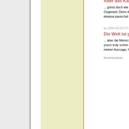
Aber das Kam
... grinst doch w
Gegenpol. Denn die 
etwasw pauschal m
ro
, 2004-02-23 17
Die Welt ist g
... aber die Mens
yours truly schon 
meiner Aussage, 
Kommentieren